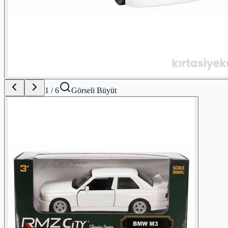
1
/
6
Görseli Büyüt