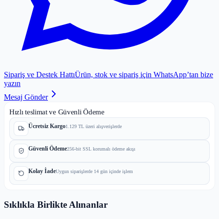
Sipariş ve Destek Hattı
Ürün, stok ve sipariş için WhatsApp’tan bize
yazın
Mesaj Gönder
Hızlı teslimat ve Güvenli Ödeme
Ücretsiz Kargo
1.129 TL üzeri alışverişlerde
Güvenli Ödeme
256-bit SSL korumalı ödeme akışı
Kolay İade
Uygun siparişlerde 14 gün içinde işlem
Sıklıkla Birlikte Alınanlar