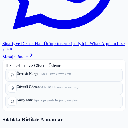
Sipariş ve Destek Hattı
Ürün, stok ve sipariş için WhatsApp’tan bize
yazın
Mesaj Gönder
Hızlı teslimat ve Güvenli Ödeme
Ücretsiz Kargo
1.129 TL üzeri alışverişlerde
Güvenli Ödeme
256-bit SSL korumalı ödeme akışı
Kolay İade
Uygun siparişlerde 14 gün içinde işlem
Sıklıkla Birlikte Alınanlar