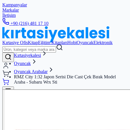
Kampanyalar
Markalar
İletişim
+90 (216) 481 17 10
Kırtasiye Ofis
Kitap
Eğitim Kitapları
Hobi
Oyuncak
Elektronik
Kırtasiyekalesi
Oyuncak
Oyuncak Arabalar
RMZ City 1:32 Japon Serisi Die Cast Çek Bırak Model
Araba - Subaru Wrx Sti