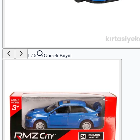
1
/
6
Görseli Büyüt