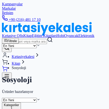
Kampanyalar
Markalar
İletişim
+90 (216) 481 17 10
Kırtasiye Ofis
Kitap
Eğitim Kitapları
Hobi
Oyuncak
Elektronik
Filtrele
Kırtasiyekalesi
Kitap
Sosyoloji
Sosyoloji
Ürünler hazırlanıyor
Kategoriler
1