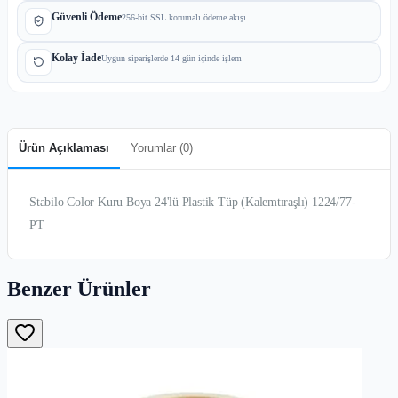
Güvenli Ödeme
256-bit SSL korumalı ödeme akışı
Kolay İade
Uygun siparişlerde 14 gün içinde işlem
Ürün Açıklaması
Yorumlar (
0
)
Stabilo Color Kuru Boya 24'lü Plastik Tüp (Kalemtıraşlı) 1224/77-
PT
Benzer Ürünler