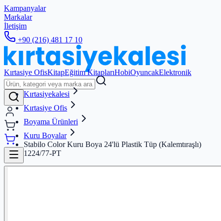
Kampanyalar
Markalar
İletişim
+90 (216) 481 17 10
Kırtasiye Ofis
Kitap
Eğitim Kitapları
Hobi
Oyuncak
Elektronik
Kırtasiyekalesi
Kırtasiye Ofis
Boyama Ürünleri
Kuru Boyalar
Stabilo Color Kuru Boya 24'lü Plastik Tüp (Kalemtıraşlı)
1224/77-PT