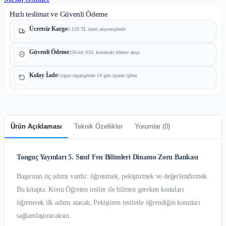
Hızlı teslimat ve Güvenli Ödeme
Ücretsiz Kargo
1.129 TL üzeri alışverişlerde
Güvenli Ödeme
256-bit SSL korumalı ödeme akışı
Kolay İade
Uygun siparişlerde 14 gün içinde işlem
Ürün Açıklaması
Teknik Özellikler
Yorumlar (
0
)
Tonguç Yayınları 5. Sınıf Fen Bilimleri Dinamo Zoru Bankası
Başarının üç adımı vardır: öğrenmek, pekiştirmek ve değerlendirmek.
Bu kitapta: Konu Öğreten testler ile bilmen gereken konuları
öğrenerek ilk adımı atacak, Pekiştiren testlerle öğrendiğin konuları
sağlamlaştıracaksın.