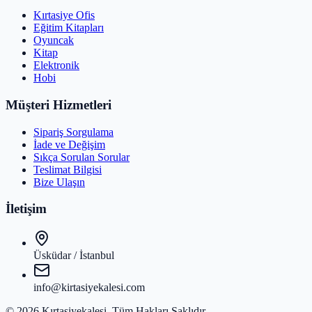
Kırtasiye Ofis
Eğitim Kitapları
Oyuncak
Kitap
Elektronik
Hobi
Müşteri Hizmetleri
Sipariş Sorgulama
İade ve Değişim
Sıkça Sorulan Sorular
Teslimat Bilgisi
Bize Ulaşın
İletişim
Üsküdar / İstanbul
info@kirtasiyekalesi.com
©
2026
Kırtasiyekalesi
. Tüm Hakları Saklıdır.