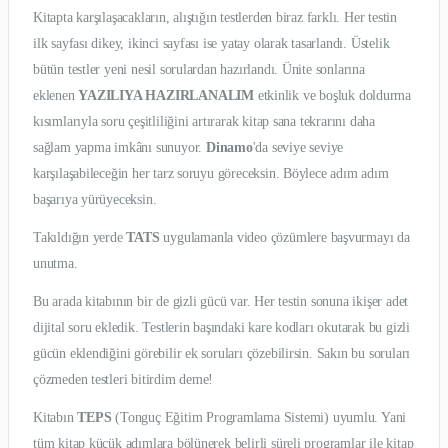
Kitapta karşılaşacakların, alıştığın testlerden biraz farklı. Her testin
ilk sayfası dikey, ikinci sayfası ise yatay olarak tasarlandı. Üstelik
bütün testler yeni nesil sorulardan hazırlandı. Ünite sonlarına
eklenen
YAZILIYA HAZIRLANALIM
etkinlik ve boşluk doldurma
kısımlarıyla soru çeşitliliğini artırarak kitap sana tekrarını daha
sağlam yapma imkânı sunuyor.
Dinamo
'da seviye seviye
karşılaşabileceğin her tarz soruyu göreceksin. Böylece adım adım
başarıya yürüyeceksin.
Takıldığın yerde
TATS
uygulamanla video çözümlere başvurmayı da
unutma.
Bu arada kitabının bir de gizli gücü var. Her testin sonuna ikişer adet
dijital soru ekledik. Testlerin başındaki kare kodları okutarak bu gizli
gücün eklendiğini görebilir ek soruları çözebilirsin. Sakın bu soruları
çözmeden testleri bitirdim deme!
Kitabın
TEPS
(Tonguç Eğitim Programlama Sistemi) uyumlu. Yani
tüm kitap küçük adımlara bölünerek belirli süreli programlar ile kitap