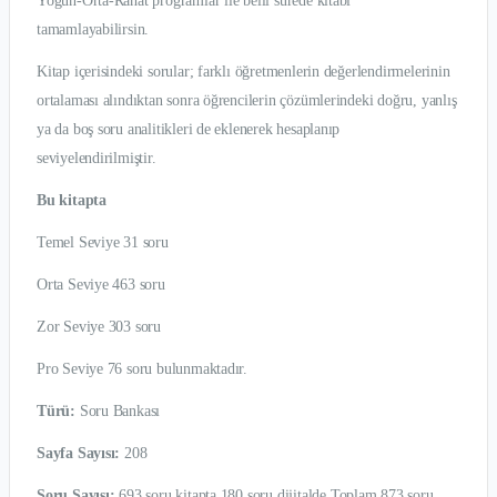
Yoğun-Orta-Rahat programlar ile belli sürede kitabı
tamamlayabilirsin.
Kitap içerisindeki sorular; farklı öğretmenlerin değerlendirmelerinin
ortalaması alındıktan sonra öğrencilerin çözümlerindeki doğru, yanlış
ya da boş soru analitikleri de eklenerek hesaplanıp
seviyelendirilmiştir.
Bu kitapta
Temel Seviye 31 soru
Orta Seviye 463 soru
Zor Seviye 303 soru
Pro Seviye 76 soru bulunmaktadır.
Türü:
Soru Bankası
Sayfa Sayısı:
208
Soru Sayısı:
693 soru kitapta 180 soru dijitalde Toplam 873 soru