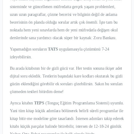
sisteminde ve güncellenen müfredatta gerçek yaşam problemleri,
uzun uzun paragraflar, çözme becerisi ve bilginin değil de anlama
becerisinin ön planda olduğu sorular artık çok önemli. İşte tam bu
noktada hem yeni sınavlarda hem de yeni müfredatla değişen okul
derslerinde sana yardımcı olacak süper bir kaynak: Zoru Bankası.
Yapamadığın soruların
TATS
uygulamasıyla çözümünü 7-24
izleyebilirsin.
Bu arada kitabının bir de gizli gücü var. Her testin sonuna ikişer adet
dijital soru ekledik. Testlerin başındaki kare kodları okutarak bu gizli
gücün eklendiğini görebilir ek soruları çözebilirsin. Sakın bu soruları
çözmeden testleri bitirdim deme!
Ayrıca kitabın
TEPS
(Tonguç Eğitim Programlama Sistemi) uyumlu.
Yani tüm kitap küçük adımlara bölünerek belirli süreli programlar ile
kitap bitir-me modeline göre tasarlandı. İstersen adımları takip ederek
kitabı küçük parçalar halinde bitirebilir, istersen de 12-18-24 günlük