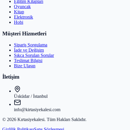
Eğitim Kitapları
Oyuncak
Kitap
Elektronik
Hobi
Müşteri Hizmetleri
Sipariş Sorgulama
İade ve Değişim
Sıkça Sorulan Sorular
Teslimat Bilgisi
Bize Ulaşın
İletişim
Üsküdar / İstanbul
info@kirtasiyekalesi.com
©
2026
Kırtasiyekalesi
. Tüm Hakları Saklıdır.
Gizlilik Politikası
Satış Sözleşmesi