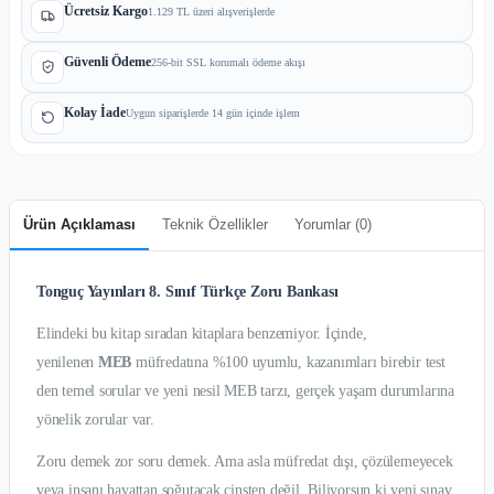
Ücretsiz Kargo
1.129 TL üzeri alışverişlerde
Güvenli Ödeme
256-bit SSL korumalı ödeme akışı
Kolay İade
Uygun siparişlerde 14 gün içinde işlem
Ürün Açıklaması
Teknik Özellikler
Yorumlar (
0
)
Tonguç Yayınları 8. Sınıf Türkçe Zoru Bankası
Elindeki bu kitap sıradan kitaplara benzemiyor. İçinde,
yenilenen
MEB
müfredatına %100 uyumlu, kazanımları birebir test
den temel sorular ve yeni nesil MEB tarzı, gerçek yaşam durumlarına
yönelik zorular var.
Zoru demek zor soru demek. Ama asla müfredat dışı, çözülemeyecek
veya insanı hayattan soğutacak cinsten değil. Biliyorsun ki yeni sınav