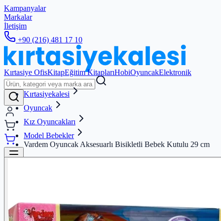
Kampanyalar
Markalar
İletişim
+90 (216) 481 17 10
Kırtasiye Ofis
Kitap
Eğitim Kitapları
Hobi
Oyuncak
Elektronik
Kırtasiyekalesi
Oyuncak
Kız Oyuncakları
Model Bebekler
Vardem Oyuncak Aksesuarlı Bisikletli Bebek Kutulu 29 cm