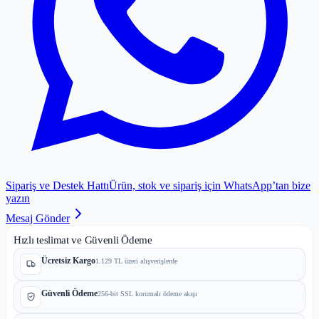
Sipariş ve Destek Hattı
Ürün, stok ve sipariş için WhatsApp’tan bize
yazın
Mesaj Gönder
Hızlı teslimat ve Güvenli Ödeme
Ücretsiz Kargo
1.129 TL üzeri alışverişlerde
Güvenli Ödeme
256-bit SSL korumalı ödeme akışı