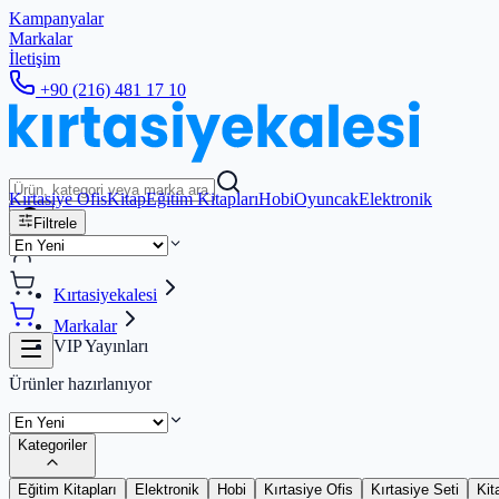
Kampanyalar
Markalar
İletişim
+90 (216) 481 17 10
Kırtasiye Ofis
Kitap
Eğitim Kitapları
Hobi
Oyuncak
Elektronik
Filtrele
Kırtasiyekalesi
Markalar
VIP Yayınları
Ürünler hazırlanıyor
Kategoriler
Eğitim Kitapları
Elektronik
Hobi
Kırtasiye Ofis
Kırtasiye Seti
Kit