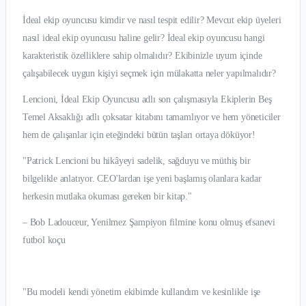
İdeal ekip oyuncusu kimdir ve nasıl tespit edilir? Mevcut ekip üyeleri
nasıl ideal ekip oyuncusu haline gelir? İdeal ekip oyuncusu hangi
karakteristik özelliklere sahip olmalıdır? Ekibinizle uyum içinde
çalışabilecek uygun kişiyi seçmek için mülakatta neler yapılmalıdır?
Lencioni, İdeal Ekip Oyuncusu adlı son çalışmasıyla Ekiplerin Beş
Temel Aksaklığı adlı çoksatar kitabını tamamlıyor ve hem yöneticiler
hem de çalışanlar için eteğindeki bütün taşları ortaya döküyor!
"Patrick Lencioni bu hikâyeyi sadelik, sağduyu ve müthiş bir
bilgelikle anlatıyor. CEO'lardan işe yeni başlamış olanlara kadar
herkesin mutlaka okuması gereken bir kitap."
– Bob Ladouceur, Yenilmez Şampiyon filmine konu olmuş efsanevi
futbol koçu
"Bu modeli kendi yönetim ekibimde kullandım ve kesinlikle işe