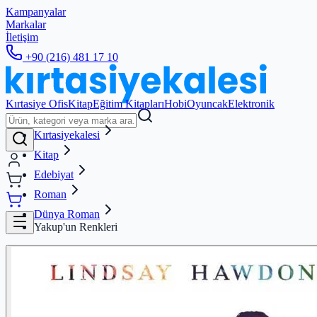
Kampanyalar
Markalar
İletişim
+90 (216) 481 17 10
Kırtasiye Ofis
Kitap
Eğitim Kitapları
Hobi
Oyuncak
Elektronik
Kırtasiyekalesi
Kitap
Edebiyat
Roman
Dünya Roman
Yakup'un Renkleri