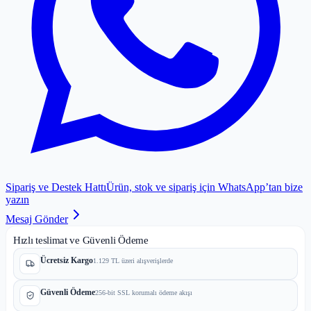
Sipariş ve Destek Hattı
Ürün, stok ve sipariş için WhatsApp’tan bize
yazın
Mesaj Gönder
Hızlı teslimat ve Güvenli Ödeme
Ücretsiz Kargo
1.129 TL üzeri alışverişlerde
Güvenli Ödeme
256-bit SSL korumalı ödeme akışı