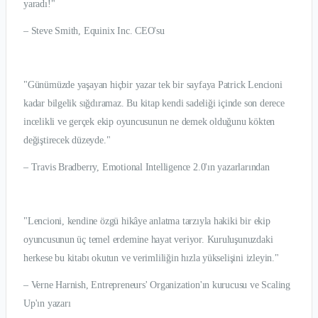
yaradı!"
– Steve Smith, Equinix Inc. CEO'su
"Günümüzde yaşayan hiçbir yazar tek bir sayfaya Patrick Lencioni
kadar bilgelik sığdıramaz. Bu kitap kendi sadeliği içinde son derece
incelikli ve gerçek ekip oyuncusunun ne demek olduğunu kökten
değiştirecek düzeyde."
– Travis Bradberry, Emotional Intelligence 2.0'ın yazarlarından
"Lencioni, kendine özgü hikâye anlatma tarzıyla hakiki bir ekip
oyuncusunun üç temel erdemine hayat veriyor. Kuruluşunuzdaki
herkese bu kitabı okutun ve verimliliğin hızla yükselişini izleyin."
– Verne Harnish, Entrepreneurs' Organization'ın kurucusu ve Scaling
Up'ın yazarı