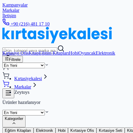
Kampanyalar
Markalar
İletişim
+90 (216) 481 17 10
Kırtasiye Ofis
Kitap
Eğitim Kitapları
Hobi
Oyuncak
Elektronik
Filtrele
Kırtasiyekalesi
Markalar
Zeytoys
Ürünler hazırlanıyor
Kategoriler
Eğitim Kitapları
Elektronik
Hobi
Kırtasiye Ofis
Kırtasiye Seti
Kit