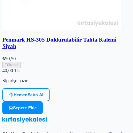
Penmark HS-305 Doldurulabilir Tahta Kalemi
Siyah
₺50,50
Tükendi
40,00
TL
Siparişe hazır
Hemen
Satın Al
Sepete Ekle