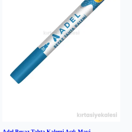
Adel Beyaz Tahta Kalemi Açık Mavi