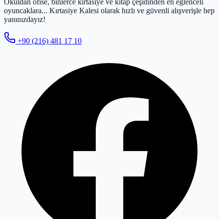
Okuldan ofise, binlerce kırtasiye ve kitap çeşidinden en eğlenceli
oyuncaklara... Kırtasiye Kalesi olarak hızlı ve güvenli alışverişle hep
yanınızdayız!
+90 (216) 481 17 10