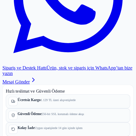
Sipariş ve Destek Hattı
Ürün, stok ve sipariş için WhatsApp’tan bize
yazın
Mesaj Gönder
Hızlı teslimat ve Güvenli Ödeme
Ücretsiz Kargo
1.129 TL üzeri alışverişlerde
Güvenli Ödeme
256-bit SSL korumalı ödeme akışı
Kolay İade
Uygun siparişlerde 14 gün içinde işlem