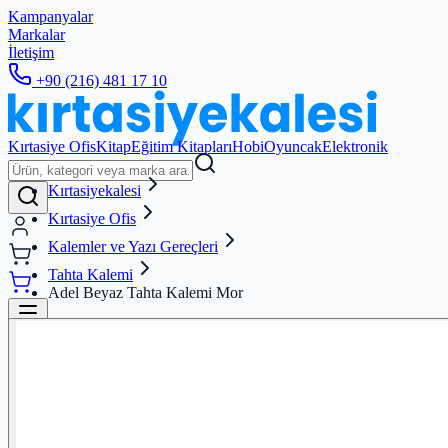
Kampanyalar
Markalar
İletişim
+90 (216) 481 17 10
Kırtasiye Ofis
Kitap
Eğitim Kitapları
Hobi
Oyuncak
Elektronik
Kırtasiyekalesi
Kırtasiye Ofis
Kalemler ve Yazı Gereçleri
Tahta Kalemi
Adel Beyaz Tahta Kalemi Mor