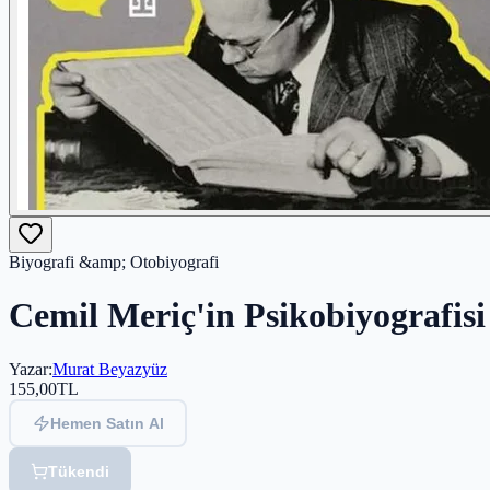
Biyografi &amp; Otobiyografi
Cemil Meriç'in Psikobiyografisi
Yazar
:
Murat Beyazyüz
155,00
TL
Hemen Satın Al
Tükendi