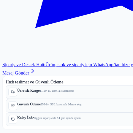
Sipariş ve Destek Hattı
Ürün, stok ve sipariş için WhatsApp’tan bize 
Mesaj Gönder
Hızlı teslimat ve Güvenli Ödeme
Ücretsiz Kargo
1.129 TL üzeri alışverişlerde
Güvenli Ödeme
256-bit SSL korumalı ödeme akışı
Kolay İade
Uygun siparişlerde 14 gün içinde işlem