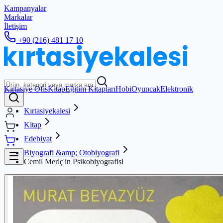
Kampanyalar
Markalar
İletişim
+90 (216) 481 17 10
Kırtasiye Ofis
Kitap
Eğitim Kitapları
Hobi
Oyuncak
Elektronik
Kırtasiyekalesi
Kitap
Edebiyat
Biyografi &amp; Otobiyografi
Cemil Meriç'in Psikobiyografisi