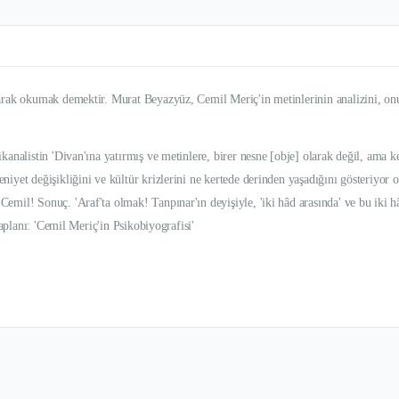
arak okumak demektir. Murat Beyazyüz, Cemil Meriç'in metinlerinin analizini, onun
analistin 'Divan'ına yatırmış ve metinlere, birer nesne [obje] olarak değil, ama ke
eniyet değişikliğini ve kültür krizlerini ne kertede derinden yaşadığını göster
Cemil! Sonuç. 'Araf'ta olmak! Tanpınar'ın deyişiyle, 'iki hâd arasında' ve bu ik
aplanı: 'Cemil Meriç'in Psikobiyografisi'