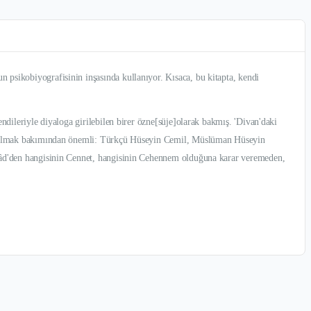
 psikobiyografisinin inşasında kullanıyor. Kısaca, bu kitapta, kendi
ndileriyle diyaloga girilebilen birer özne[süje]olarak bakmış. 'Divan'daki
iyor olmak bakımından önemli: Türkçü Hüseyin Cemil, Müslüman Hüseyin
i hâd'den hangisinin Cennet, hangisinin Cehennem olduğuna karar veremeden,