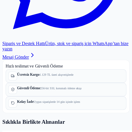
Sipariş ve Destek Hattı
Ürün, stok ve sipariş için WhatsApp’tan bize
yazın
Mesaj Gönder
Hızlı teslimat ve Güvenli Ödeme
Ücretsiz Kargo
1.129 TL üzeri alışverişlerde
Güvenli Ödeme
256-bit SSL korumalı ödeme akışı
Kolay İade
Uygun siparişlerde 14 gün içinde işlem
Sıklıkla Birlikte Alınanlar