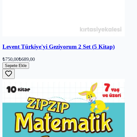
Levent Türkiye'yi Geziyorum 2 Set (5 Kitap)
₺750,00
₺689,00
Sepete Ekle