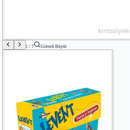
1
/
7
Görseli Büyüt