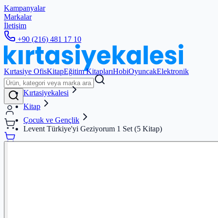
Kampanyalar
Markalar
İletişim
+90 (216) 481 17 10
Kırtasiye Ofis
Kitap
Eğitim Kitapları
Hobi
Oyuncak
Elektronik
Kırtasiyekalesi
Kitap
Çocuk ve Gençlik
Levent Türkiye'yi Geziyorum 1 Set (5 Kitap)