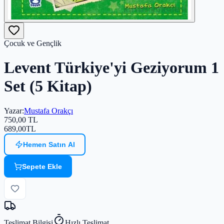
Çocuk ve Gençlik
Levent Türkiye'yi Geziyorum 1
Set (5 Kitap)
Yazar
:
Mustafa Orakçı
750,00
TL
689,00
TL
Hemen Satın Al
Sepete Ekle
Teslimat Bilgisi
Hızlı Teslimat