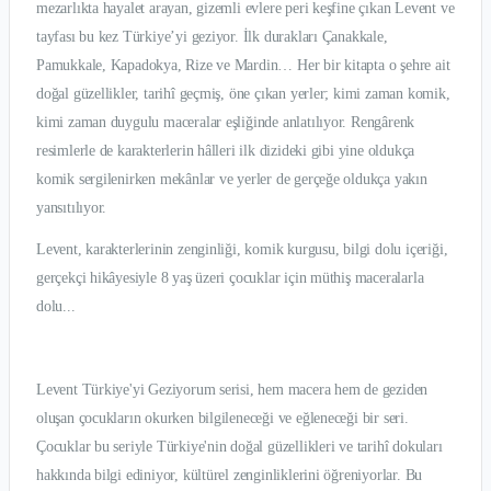
mezarlıkta hayalet arayan, gizemli evlere peri keşfine çıkan Levent ve
tayfası bu kez Türkiye’yi geziyor. İlk durakları Çanakkale,
Pamukkale, Kapadokya, Rize ve Mardin… Her bir kitapta o şehre ait
doğal güzellikler, tarihî geçmiş, öne çıkan yerler; kimi zaman komik,
kimi zaman duygulu maceralar eşliğinde anlatılıyor. Rengârenk
resimlerle de karakterlerin hâlleri ilk dizideki gibi yine oldukça
komik sergilenirken mekânlar ve yerler de gerçeğe oldukça yakın
yansıtılıyor.
Levent, karakterlerinin zenginliği, komik kurgusu, bilgi dolu içeriği,
gerçekçi hikâyesiyle 8 yaş üzeri çocuklar için müthiş maceralarla
dolu...
Levent Türkiye'yi Geziyorum serisi, hem macera hem de geziden
oluşan çocukların okurken bilgileneceği ve eğleneceği bir seri.
Çocuklar bu seriyle Türkiye'nin doğal güzellikleri ve tarihî dokuları
hakkında bilgi ediniyor, kültürel zenginliklerini öğreniyorlar. Bu