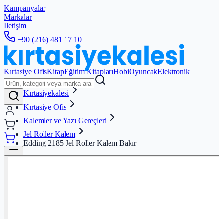
Kampanyalar
Markalar
İletişim
+90 (216) 481 17 10
Kırtasiye Ofis
Kitap
Eğitim Kitapları
Hobi
Oyuncak
Elektronik
Kırtasiyekalesi
Kırtasiye Ofis
Kalemler ve Yazı Gereçleri
Jel Roller Kalem
Edding 2185 Jel Roller Kalem Bakır