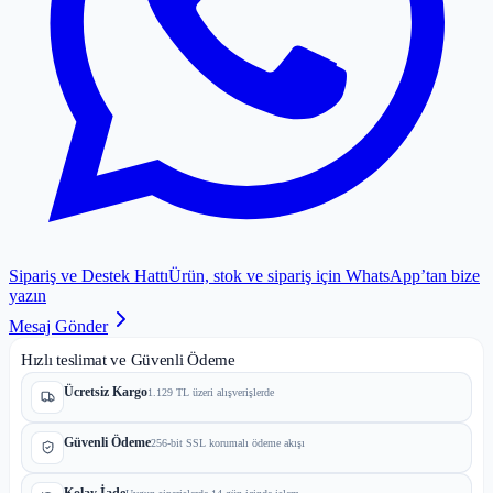
Sipariş ve Destek Hattı
Ürün, stok ve sipariş için WhatsApp’tan bize
yazın
Mesaj Gönder
Hızlı teslimat ve Güvenli Ödeme
Ücretsiz Kargo
1.129 TL üzeri alışverişlerde
Güvenli Ödeme
256-bit SSL korumalı ödeme akışı
Kolay İade