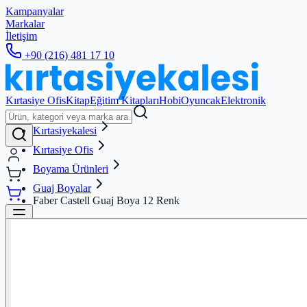
Kampanyalar
Markalar
İletişim
+90 (216) 481 17 10
Kırtasiye Ofis
Kitap
Eğitim Kitapları
Hobi
Oyuncak
Elektronik
Kırtasiyekalesi
Kırtasiye Ofis
Boyama Ürünleri
Guaj Boyalar
Faber Castell Guaj Boya 12 Renk