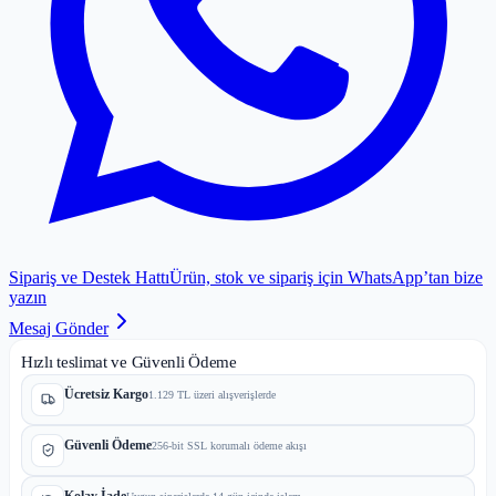
Sipariş ve Destek Hattı
Ürün, stok ve sipariş için WhatsApp’tan bize
yazın
Mesaj Gönder
Hızlı teslimat ve Güvenli Ödeme
Ücretsiz Kargo
1.129 TL üzeri alışverişlerde
Güvenli Ödeme
256-bit SSL korumalı ödeme akışı
Kolay İade