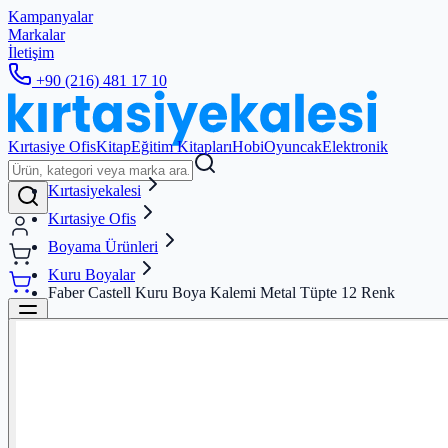
Kampanyalar
Markalar
İletişim
+90 (216) 481 17 10
Kırtasiye Ofis
Kitap
Eğitim Kitapları
Hobi
Oyuncak
Elektronik
Kırtasiyekalesi
Kırtasiye Ofis
Boyama Ürünleri
Kuru Boyalar
Faber Castell Kuru Boya Kalemi Metal Tüpte 12 Renk