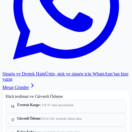
Sipariş ve Destek Hattı
Ürün, stok ve sipariş için WhatsApp’tan bize
yazın
Mesaj Gönder
Hızlı teslimat ve Güvenli Ödeme
Ücretsiz Kargo
1.129 TL üzeri alışverişlerde
Güvenli Ödeme
256-bit SSL korumalı ödeme akışı
Kolay İade