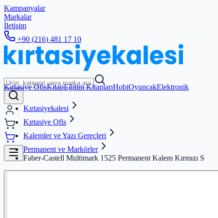
Kampanyalar
Markalar
İletişim
+90 (216) 481 17 10
Kırtasiye Ofis
Kitap
Eğitim Kitapları
Hobi
Oyuncak
Elektronik
Kırtasiyekalesi
Kırtasiye Ofis
Kalemler ve Yazı Gereçleri
Permanent ve Markörler
Faber-Castell Multimark 1525 Permanent Kalem Kırmızı S