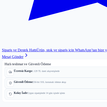
Sipariş ve Destek Hattı
Ürün, stok ve sipariş için WhatsApp’tan bize 
Mesaj Gönder
Hızlı teslimat ve Güvenli Ödeme
Ücretsiz Kargo
1.129 TL üzeri alışverişlerde
Güvenli Ödeme
256-bit SSL korumalı ödeme akışı
Kolay İade
Uygun siparişlerde 14 gün içinde işlem