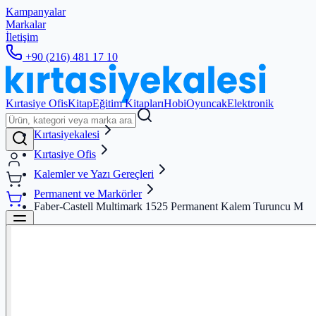
Kampanyalar
Markalar
İletişim
+90 (216) 481 17 10
Kırtasiye Ofis
Kitap
Eğitim Kitapları
Hobi
Oyuncak
Elektronik
Kırtasiyekalesi
Kırtasiye Ofis
Kalemler ve Yazı Gereçleri
Permanent ve Markörler
Faber-Castell Multimark 1525 Permanent Kalem Turuncu M