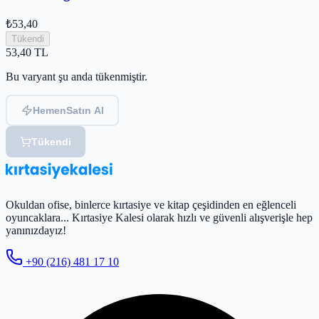
₺53,40
Tükendi
53,40
TL
Bu varyant şu anda tükenmiştir.
Hemen
Satın Al
Tükendi
Okuldan ofise, binlerce kırtasiye ve kitap çeşidinden en eğlenceli
oyuncaklara... Kırtasiye Kalesi olarak hızlı ve güvenli alışverişle hep
yanınızdayız!
+90 (216) 481 17 10