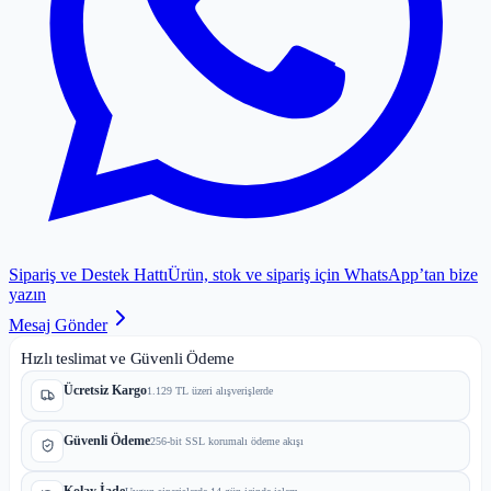
Sipariş ve Destek Hattı
Ürün, stok ve sipariş için WhatsApp’tan bize
yazın
Mesaj Gönder
Hızlı teslimat ve Güvenli Ödeme
Ücretsiz Kargo
1.129 TL üzeri alışverişlerde
Güvenli Ödeme
256-bit SSL korumalı ödeme akışı
Kolay İade