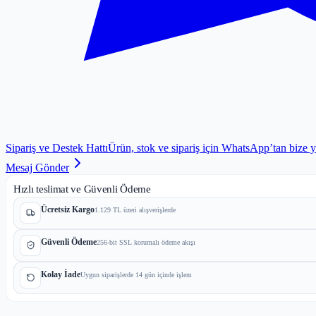
Sipariş ve Destek Hattı
Ürün, stok ve sipariş için WhatsApp’tan bize 
Mesaj Gönder
Hızlı teslimat ve Güvenli Ödeme
Ücretsiz Kargo
1.129 TL üzeri alışverişlerde
Güvenli Ödeme
256-bit SSL korumalı ödeme akışı
Kolay İade
Uygun siparişlerde 14 gün içinde işlem