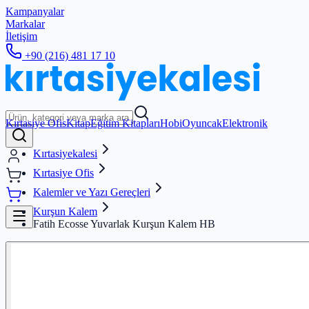
Kampanyalar
Markalar
İletişim
+90 (216) 481 17 10
Kırtasiye Ofis
Kitap
Eğitim Kitapları
Hobi
Oyuncak
Elektronik
Kırtasiyekalesi
Kırtasiye Ofis
Kalemler ve Yazı Gereçleri
Kurşun Kalem
Fatih Ecosse Yuvarlak Kurşun Kalem HB