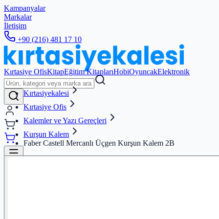
Kampanyalar
Markalar
İletişim
+90 (216) 481 17 10
Kırtasiye Ofis
Kitap
Eğitim Kitapları
Hobi
Oyuncak
Elektronik
Kırtasiyekalesi
Kırtasiye Ofis
Kalemler ve Yazı Gereçleri
Kurşun Kalem
Faber Castell Mercanlı Üçgen Kurşun Kalem 2B