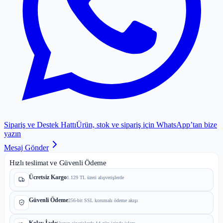
Sipariş ve Destek Hattı
Ürün, stok ve sipariş için WhatsApp’tan bize
yazın
Mesaj Gönder
Hızlı teslimat ve Güvenli Ödeme
Ücretsiz Kargo
1.129 TL üzeri alışverişlerde
Güvenli Ödeme
256-bit SSL korumalı ödeme akışı
Kolay İade