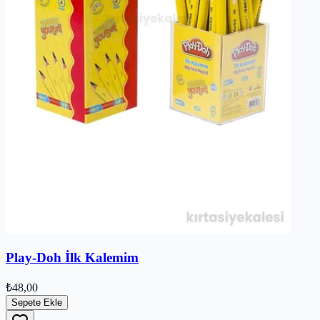
Play-Doh İlk Kalemim
₺48,00
Sepete Ekle