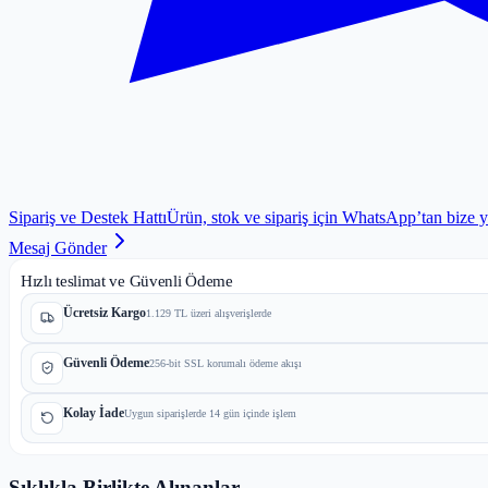
Sipariş ve Destek Hattı
Ürün, stok ve sipariş için WhatsApp’tan bize 
Mesaj Gönder
Hızlı teslimat ve Güvenli Ödeme
Ücretsiz Kargo
1.129 TL üzeri alışverişlerde
Güvenli Ödeme
256-bit SSL korumalı ödeme akışı
Kolay İade
Uygun siparişlerde 14 gün içinde işlem
Sıklıkla Birlikte Alınanlar