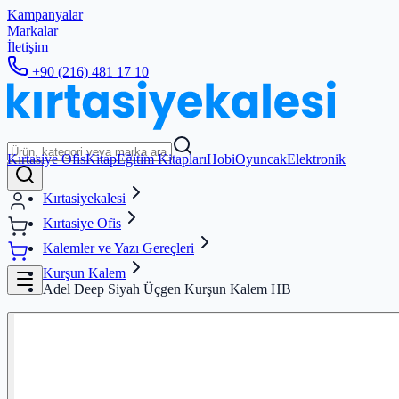
Kampanyalar
Markalar
İletişim
+90 (216) 481 17 10
Kırtasiye Ofis
Kitap
Eğitim Kitapları
Hobi
Oyuncak
Elektronik
Kırtasiyekalesi
Kırtasiye Ofis
Kalemler ve Yazı Gereçleri
Kurşun Kalem
Adel Deep Siyah Üçgen Kurşun Kalem HB