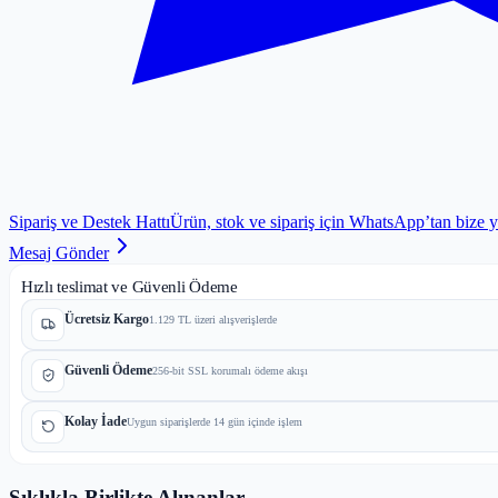
Sipariş ve Destek Hattı
Ürün, stok ve sipariş için WhatsApp’tan bize 
Mesaj Gönder
Hızlı teslimat ve Güvenli Ödeme
Ücretsiz Kargo
1.129 TL üzeri alışverişlerde
Güvenli Ödeme
256-bit SSL korumalı ödeme akışı
Kolay İade
Uygun siparişlerde 14 gün içinde işlem
Sıklıkla Birlikte Alınanlar