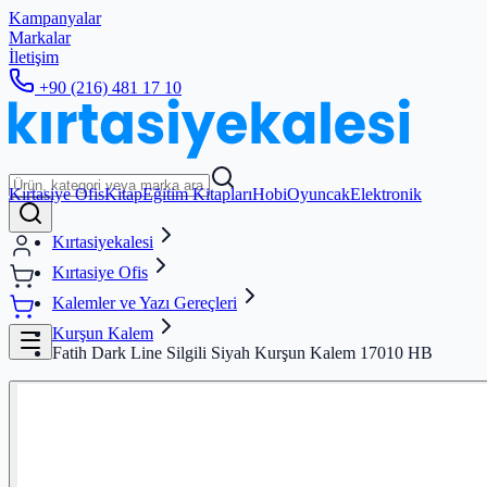
Kampanyalar
Markalar
İletişim
+90 (216) 481 17 10
Kırtasiye Ofis
Kitap
Eğitim Kitapları
Hobi
Oyuncak
Elektronik
Kırtasiyekalesi
Kırtasiye Ofis
Kalemler ve Yazı Gereçleri
Kurşun Kalem
Fatih Dark Line Silgili Siyah Kurşun Kalem 17010 HB