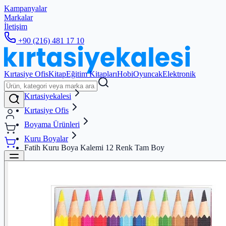
Kampanyalar
Markalar
İletişim
+90 (216) 481 17 10
Kırtasiye Ofis
Kitap
Eğitim Kitapları
Hobi
Oyuncak
Elektronik
Kırtasiyekalesi
Kırtasiye Ofis
Boyama Ürünleri
Kuru Boyalar
Fatih Kuru Boya Kalemi 12 Renk Tam Boy