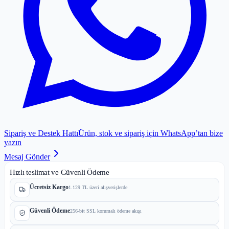
Sipariş ve Destek Hattı
Ürün, stok ve sipariş için WhatsApp’tan bize
yazın
Mesaj Gönder
Hızlı teslimat ve Güvenli Ödeme
Ücretsiz Kargo
1.129 TL üzeri alışverişlerde
Güvenli Ödeme
256-bit SSL korumalı ödeme akışı