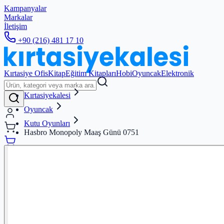
Kampanyalar
Markalar
İletişim
+90 (216) 481 17 10
Kırtasiye Ofis
Kitap
Eğitim Kitapları
Hobi
Oyuncak
Elektronik
Kırtasiyekalesi
Oyuncak
Kutu Oyunları
Hasbro Monopoly Maaş Günü 0751