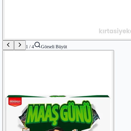
1
/
4
Görseli Büyüt