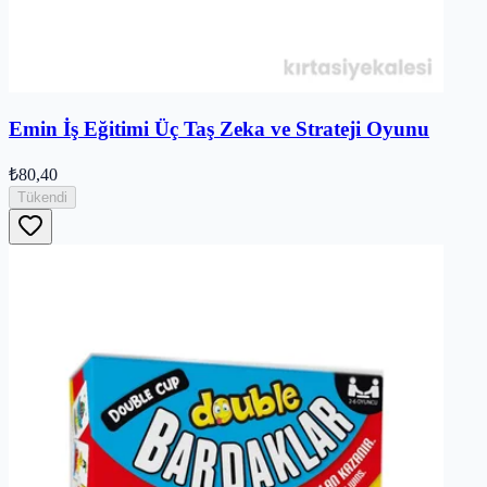
Emin İş Eğitimi Üç Taş Zeka ve Strateji Oyunu
₺80,40
Tükendi