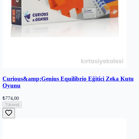
Curious&amp;Genius Equilibrio Eğitici Zeka Kutu
Oyunu
₺774,00
Tükendi