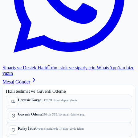
Sipariş ve Destek Hattı
Ürün, stok ve sipariş için WhatsApp’tan bize
yazın
Mesaj Gönder
Hızlı teslimat ve Güvenli Ödeme
Ücretsiz Kargo
1.129 TL üzeri alışverişlerde
Güvenli Ödeme
256-bit SSL korumalı ödeme akışı
Kolay İade
Uygun siparişlerde 14 gün içinde işlem