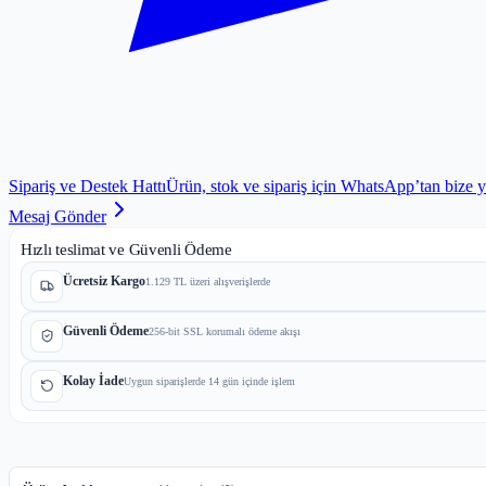
Sipariş ve Destek Hattı
Ürün, stok ve sipariş için WhatsApp’tan bize 
Mesaj Gönder
Hızlı teslimat ve Güvenli Ödeme
Ücretsiz Kargo
1.129 TL üzeri alışverişlerde
Güvenli Ödeme
256-bit SSL korumalı ödeme akışı
Kolay İade
Uygun siparişlerde 14 gün içinde işlem