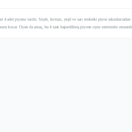
n 4 adet piyonu vardır. Siyah, kırmızı, yeşil ve sarı renkteki piyon takımlarından 
onunu koyar. Oyun da amaç, bu 4 tane hapsedilmiş piyonu oyun zemininin ortasınd