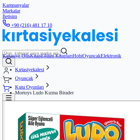
Kampanyalar
Markalar
İletişim
+90 (216) 481 17 10
Kırtasiye Ofis
Kitap
Eğitim Kitapları
Hobi
Oyuncak
Elektronik
Kırtasiyekalesi
Oyuncak
Kutu Oyunları
Mortoys Ludo Kızma Birader