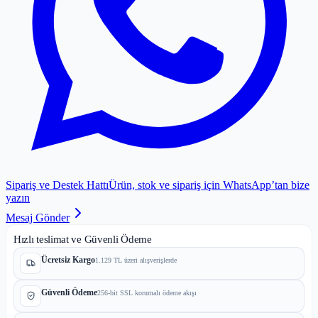
Sipariş ve Destek Hattı
Ürün, stok ve sipariş için WhatsApp’tan bize
yazın
Mesaj Gönder
Hızlı teslimat ve Güvenli Ödeme
Ücretsiz Kargo
1.129 TL üzeri alışverişlerde
Güvenli Ödeme
256-bit SSL korumalı ödeme akışı