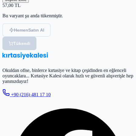
57,00
TL
Bu varyant şu anda tükenmiştir.
Hemen
Satın Al
Tükendi
Okuldan ofise, binlerce kırtasiye ve kitap çeşidinden en eğlenceli
oyuncaklara... Kırtasiye Kalesi olarak hızlı ve güvenli alışverişle hep
yanınızdayız!
+90 (216) 481 17 10