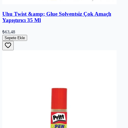
Uhu Twist &amp; Glue Solventsiz Çok Amaçlı
Yapıştırıcı 35 Ml
₺63,48
Sepete Ekle