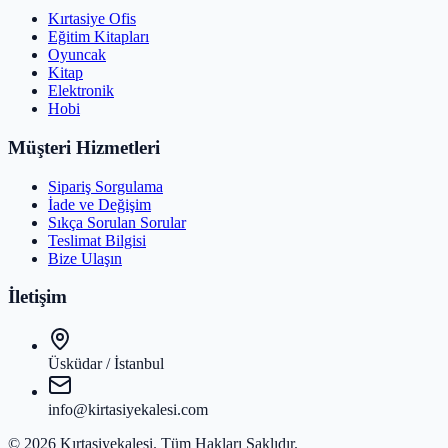
Kırtasiye Ofis
Eğitim Kitapları
Oyuncak
Kitap
Elektronik
Hobi
Müşteri Hizmetleri
Sipariş Sorgulama
İade ve Değişim
Sıkça Sorulan Sorular
Teslimat Bilgisi
Bize Ulaşın
İletişim
Üsküdar / İstanbul
info@kirtasiyekalesi.com
©
2026
Kırtasiyekalesi
. Tüm Hakları Saklıdır.