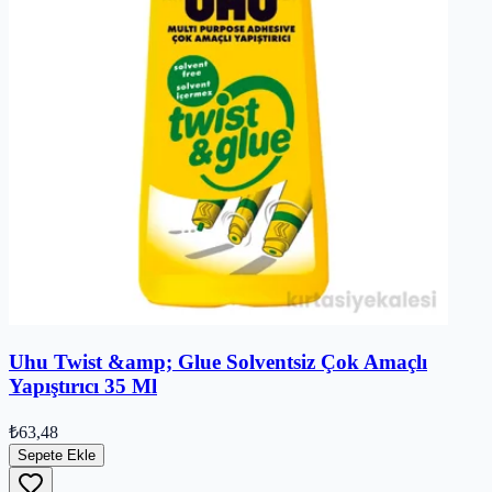
Uhu Twist &amp; Glue Solventsiz Çok Amaçlı
Yapıştırıcı 35 Ml
₺63,48
Sepete Ekle