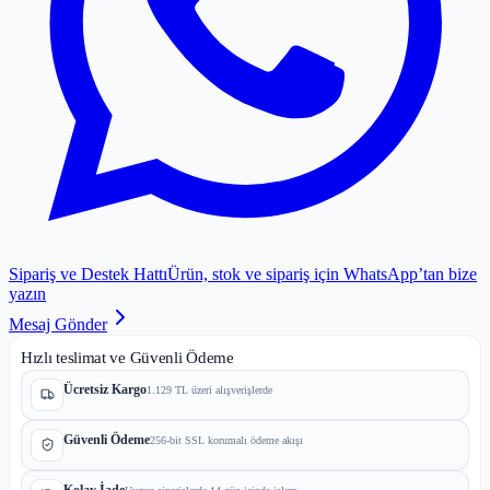
Sipariş ve Destek Hattı
Ürün, stok ve sipariş için WhatsApp’tan bize
yazın
Mesaj Gönder
Hızlı teslimat ve Güvenli Ödeme
Ücretsiz Kargo
1.129 TL üzeri alışverişlerde
Güvenli Ödeme
256-bit SSL korumalı ödeme akışı
Kolay İade