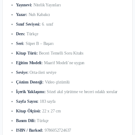
Yayınevi:
Nitelik Yayınları
Yazar:
Nuh Kabakcı
Sınıf Seviyesi:
6. sınıf
Ders:
Türkçe
Seri:
Süper B – Başarı
Kitap Türü:
Beceri Temelli Soru Kitabı
Eğitim Modeli:
Maarif Modeli’ne uygun
Seviye:
Orta-ileri seviye
Çözüm Desteği:
Video çözümlü
İçerik Yaklaşımı:
Sözel akıl yürütme ve beceri odaklı sorular
Sayfa Sayısı:
183 sayfa
Kitap Ölçüsü:
22 x 27 cm
Basım Dili:
Türkçe
ISBN / Barkod:
9786052724637