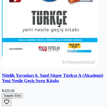
Nitelik Yayınları 6. Sınıf Süper Türkçe A (Akademi)
Yeni Nesile Geçiş Soru Kitabı
₺420,00
Sepete Ekle