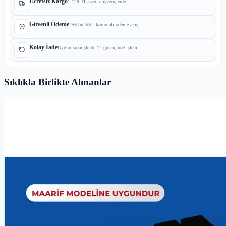
Ücretsiz Kargo
1.129 TL üzeri alışverişlerde
Güvenli Ödeme
256-bit SSL korumalı ödeme akışı
Kolay İade
Uygun siparişlerde 14 gün içinde işlem
Sıklıkla Birlikte Alınanlar