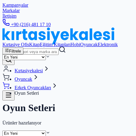
Kampanyalar
Markalar
İletişim
+90 (216) 481 17 10
Kırtasiye Ofis
Kitap
Eğitim Kitapları
Hobi
Oyuncak
Elektronik
Filtrele
Kırtasiyekalesi
Oyuncak
Erkek Oyuncakları
Oyun Setleri
Oyun Setleri
Ürünler hazırlanıyor