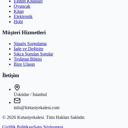
Eğitim Kitapları
Oyuncak
Kitap
Elektronik
Hobi
Müşteri Hizmetleri
Sipariş Sorgulama
İade ve Değişim
Sıkça Sorulan Sorular
Teslimat Bilgisi
Bize Ulaşın
İletişim
Üsküdar / İstanbul
info@kirtasiyekalesi.com
©
2026
Kırtasiyekalesi
. Tüm Hakları Saklıdır.
Gizlilik Politikası
Satış Sözleşmesi