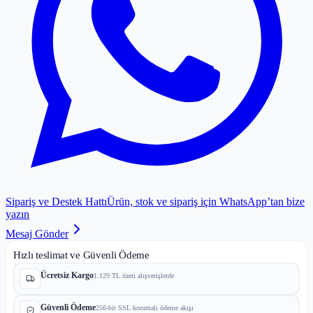
Sipariş ve Destek Hattı
Ürün, stok ve sipariş için WhatsApp’tan bize
yazın
Mesaj Gönder
Hızlı teslimat ve Güvenli Ödeme
Ücretsiz Kargo
1.129 TL üzeri alışverişlerde
Güvenli Ödeme
256-bit SSL korumalı ödeme akışı