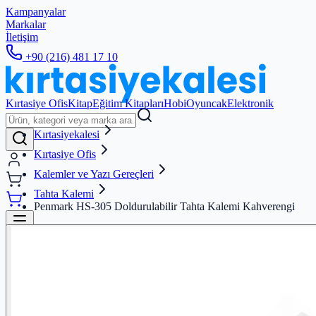
Kampanyalar
Markalar
İletişim
+90 (216) 481 17 10
Kırtasiye Ofis
Kitap
Eğitim Kitapları
Hobi
Oyuncak
Elektronik
Kırtasiyekalesi
Kırtasiye Ofis
Kalemler ve Yazı Gereçleri
Tahta Kalemi
Penmark HS-305 Doldurulabilir Tahta Kalemi Kahverengi