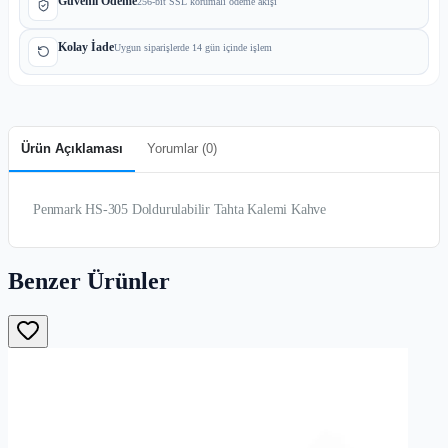
Güvenli Ödeme
256-bit SSL korumalı ödeme akışı
Kolay İade
Uygun siparişlerde 14 gün içinde işlem
Ürün Açıklaması
Yorumlar (
0
)
Penmark HS-305 Doldurulabilir Tahta Kalemi Kahve
Benzer Ürünler