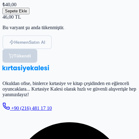
₺40,00
Sepete Ekle
46,00
TL
Bu varyant şu anda tükenmiştir.
Hemen
Satın Al
Tükendi
Okuldan ofise, binlerce kırtasiye ve kitap çeşidinden en eğlenceli
oyuncaklara... Kırtasiye Kalesi olarak hızlı ve güvenli alışverişle hep
yanınızdayız!
+90 (216) 481 17 10