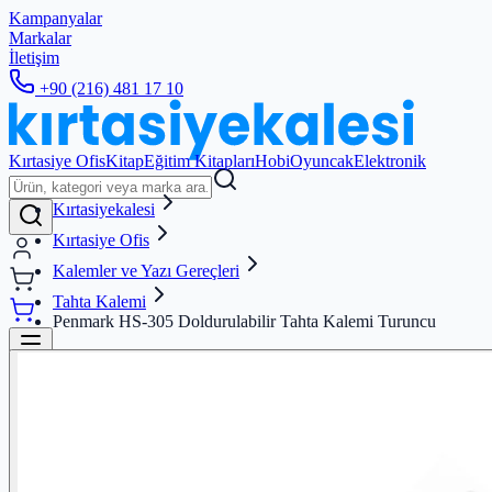
Kampanyalar
Markalar
İletişim
+90 (216) 481 17 10
Kırtasiye Ofis
Kitap
Eğitim Kitapları
Hobi
Oyuncak
Elektronik
Kırtasiyekalesi
Kırtasiye Ofis
Kalemler ve Yazı Gereçleri
Tahta Kalemi
Penmark HS-305 Doldurulabilir Tahta Kalemi Turuncu