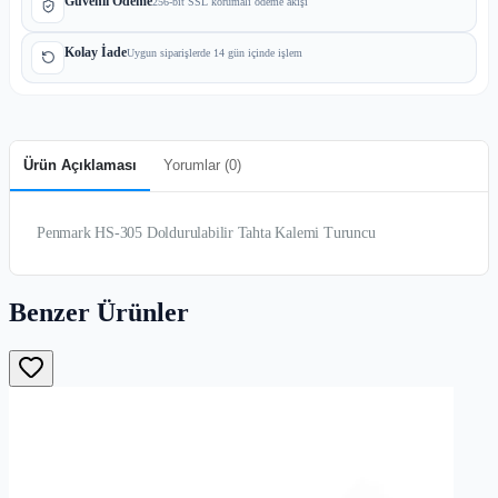
Güvenli Ödeme
256-bit SSL korumalı ödeme akışı
Kolay İade
Uygun siparişlerde 14 gün içinde işlem
Ürün Açıklaması
Yorumlar (
0
)
Penmark HS-305 Doldurulabilir Tahta Kalemi Turuncu
Benzer Ürünler