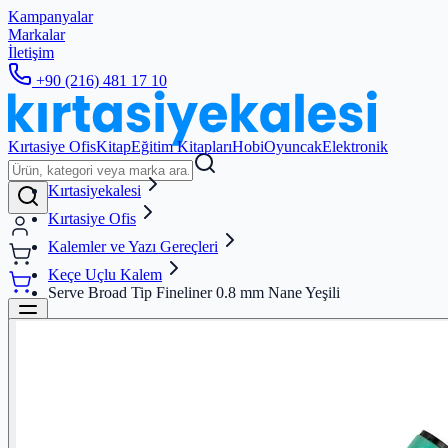
Kampanyalar
Markalar
İletişim
+90 (216) 481 17 10
Kırtasiye Ofis
Kitap
Eğitim Kitapları
Hobi
Oyuncak
Elektronik
Kırtasiyekalesi
Kırtasiye Ofis
Kalemler ve Yazı Gereçleri
Keçe Uçlu Kalem
Serve Broad Tip Fineliner 0.8 mm Nane Yeşili