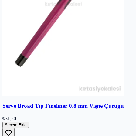
Serve Broad Tip Fineliner 0.8 mm Vişne Çürüğü
₺31,20
Sepete Ekle