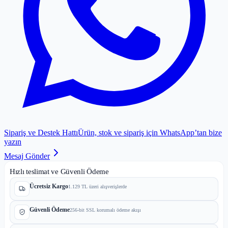
Sipariş ve Destek Hattı
Ürün, stok ve sipariş için WhatsApp’tan bize
yazın
Mesaj Gönder
Hızlı teslimat ve Güvenli Ödeme
Ücretsiz Kargo
1.129 TL üzeri alışverişlerde
Güvenli Ödeme
256-bit SSL korumalı ödeme akışı