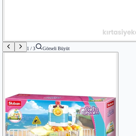
1
/
3
Görseli Büyüt