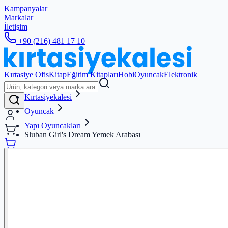
Kampanyalar
Markalar
İletişim
+90 (216) 481 17 10
Kırtasiye Ofis
Kitap
Eğitim Kitapları
Hobi
Oyuncak
Elektronik
Kırtasiyekalesi
Oyuncak
Yapı Oyuncakları
Sluban Girl's Dream Yemek Arabası