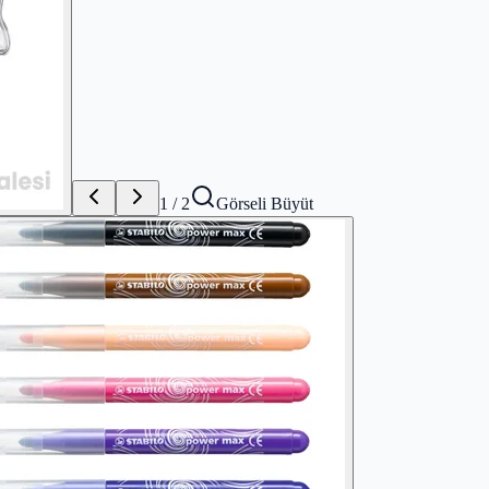
1
/
2
Görseli Büyüt