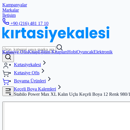
Kampanyalar
Markalar
İletişim
+90 (216) 481 17 10
Kırtasiye Ofis
Kitap
Eğitim Kitapları
Hobi
Oyuncak
Elektronik
Kırtasiyekalesi
Kırtasiye Ofis
Boyama Ürünleri
Keçeli Boya Kalemleri
Stabilo Power Max XL Kalın Uçlu Keçeli Boya 12 Renk 980/