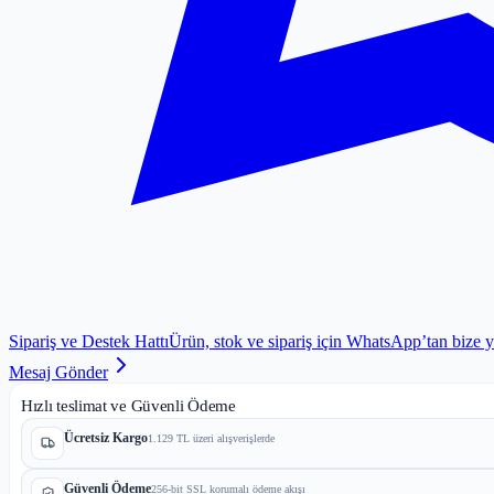
Sipariş ve Destek Hattı
Ürün, stok ve sipariş için WhatsApp’tan bize 
Mesaj Gönder
Hızlı teslimat ve Güvenli Ödeme
Ücretsiz Kargo
1.129 TL üzeri alışverişlerde
Güvenli Ödeme
256-bit SSL korumalı ödeme akışı