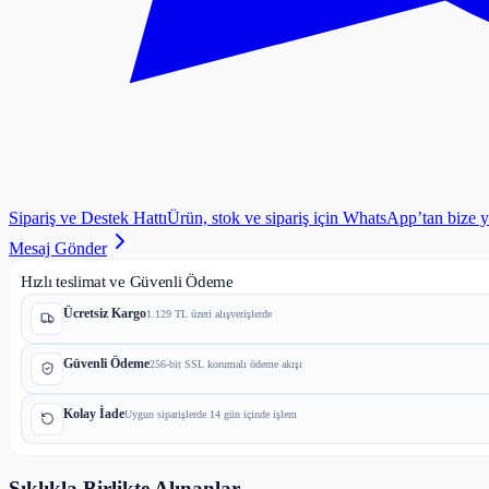
Sipariş ve Destek Hattı
Ürün, stok ve sipariş için WhatsApp’tan bize 
Mesaj Gönder
Hızlı teslimat ve Güvenli Ödeme
Ücretsiz Kargo
1.129 TL üzeri alışverişlerde
Güvenli Ödeme
256-bit SSL korumalı ödeme akışı
Kolay İade
Uygun siparişlerde 14 gün içinde işlem
Sıklıkla Birlikte Alınanlar