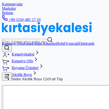
Kampanyalar
Markalar
İletişim
+90 (216) 481 17 10
Kırtasiye Ofis
Kitap
Eğitim Kitapları
Hobi
Oyuncak
Elektronik
Kırtasiyekalesi
Kırtasiye Ofis
Boyama Ürünleri
Akrilik Boya
Südor Akrilik Boya 12x9 ml Tüp