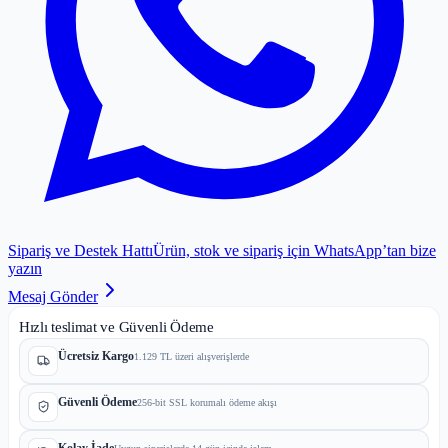
Sipariş ve Destek Hattı
Ürün, stok ve sipariş için WhatsApp’tan bize
yazın
Mesaj Gönder
Hızlı teslimat ve Güvenli Ödeme
Ücretsiz Kargo
1.129 TL üzeri alışverişlerde
Güvenli Ödeme
256-bit SSL korumalı ödeme akışı
Kolay İade