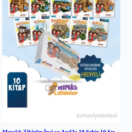
Meraklı Zihinler İnci ve Anıl'la 10 Şehir 10 Sır