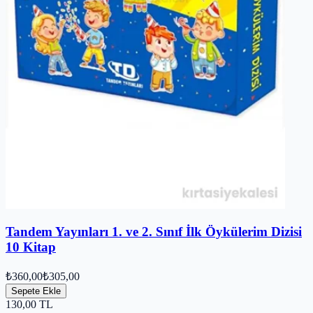
Tandem Yayınları 1. ve 2. Sınıf İlk Öykülerim Dizisi
10 Kitap
₺360,00
₺305,00
Sepete Ekle
130,00
TL