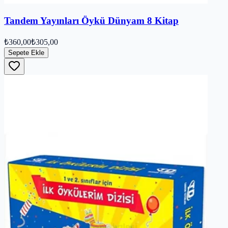
Tandem Yayınları Öykü Dünyam 8 Kitap
₺360,00
₺305,00
Sepete Ekle