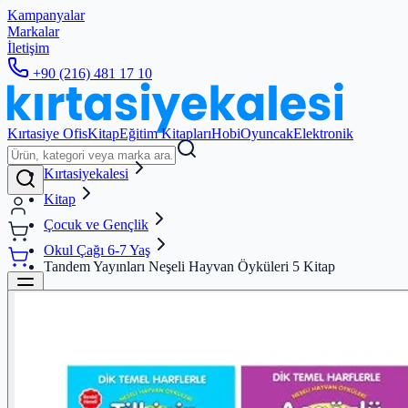
Kampanyalar
Markalar
İletişim
+90 (216) 481 17 10
Kırtasiye Ofis
Kitap
Eğitim Kitapları
Hobi
Oyuncak
Elektronik
Kırtasiyekalesi
Kitap
Çocuk ve Gençlik
Okul Çağı 6-7 Yaş
Tandem Yayınları Neşeli Hayvan Öyküleri 5 Kitap