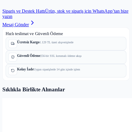
Sipariş ve Destek Hattı
Ürün, stok ve sipariş için WhatsApp’tan bize
yazın
Mesaj Gönder
Hızlı teslimat ve Güvenli Ödeme
Ücretsiz Kargo
1.129 TL üzeri alışverişlerde
Güvenli Ödeme
256-bit SSL korumalı ödeme akışı
Kolay İade
Uygun siparişlerde 14 gün içinde işlem
Sıklıkla Birlikte Alınanlar