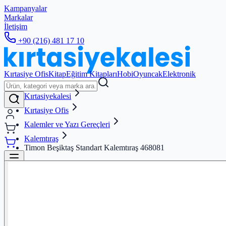
Kampanyalar
Markalar
İletişim
+90 (216) 481 17 10
Kırtasiye Ofis
Kitap
Eğitim Kitapları
Hobi
Oyuncak
Elektronik
Kırtasiyekalesi
Kırtasiye Ofis
Kalemler ve Yazı Gereçleri
Kalemtıraş
Timon Beşiktaş Standart Kalemtıraş 468081