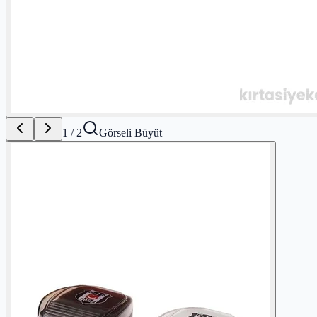
1
/
2
Görseli Büyüt