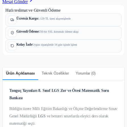
Mesaj Gönder
Hızlı teslimat ve Güvenli Ödeme
Ücretsiz Kargo
1.129 TL üzeri alışverişlerde
Güvenli Ödeme
256-bit SSL korumalı ödeme akışı
Kolay İade
Uygun siparişlerde 14 gün içinde işlem
Ürün Açıklaması
Teknik Özellikler
Yorumlar (
0
)
Tonguç Yayınları 8. Sınıf LGS Zor ve Ötesi Matematik Soru
Bankası
Bildiğin üzere Milli Eğitim Bakanlığı ve Ölçme Değerlendirme Sınav
Genel Müdürlüğü
LGS
ve benzeri sınavlarda eleyici ders olarak
matematiği seçti.