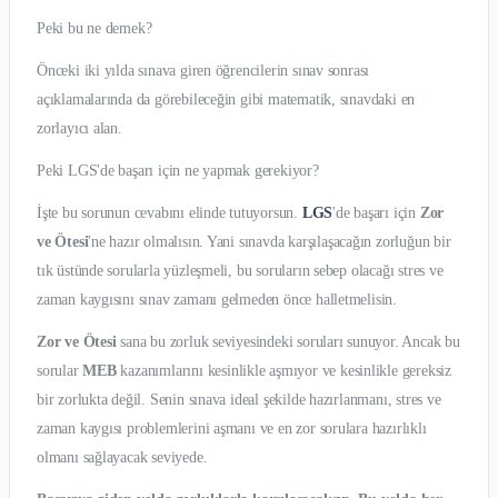
Peki bu ne demek?
Önceki iki yılda sınava giren öğrencilerin sınav sonrası
açıklamalarında da görebileceğin gibi matematik, sınavdaki en
zorlayıcı alan.
Peki LGS'de başarı için ne yapmak gerekiyor?
İşte bu sorunun cevabını elinde tutuyorsun.
LGS
'de başarı için
Zor
ve Ötesi
'ne hazır olmalısın. Yani sınavda karşılaşacağın zorluğun bir
tık üstünde sorularla yüzleşmeli, bu soruların sebep olacağı stres ve
zaman kaygısını sınav zamanı gelmeden önce halletmelisin.
Zor ve Ötesi
sana bu zorluk seviyesindeki soruları sunuyor. Ancak bu
sorular
MEB
kazanımlarını kesinlikle aşmıyor ve kesinlikle gereksiz
bir zorlukta değil. Senin sınava ideal şekilde hazırlanmanı, stres ve
zaman kaygısı problemlerini aşmanı ve en zor sorulara hazırlıklı
olmanı sağlayacak seviyede.