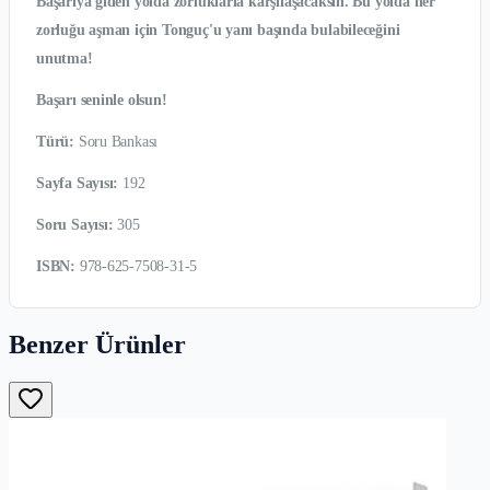
Başarıya giden yolda zorluklarla karşılaşacaksın. Bu yolda her
zorluğu aşman için Tonguç'u yanı başında bulabileceğini
unutma!
Başarı seninle olsun!
Türü:
Soru Bankası
Sayfa Sayısı:
192
Soru Sayısı:
305
ISBN:
978-625-7508-31-5
Benzer Ürünler