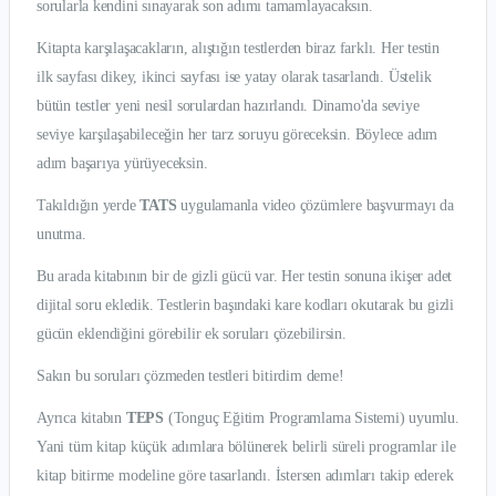
sorularla kendini sınayarak son adımı tamamlayacaksın.
Kitapta karşılaşacakların, alıştığın testlerden biraz farklı. Her testin
ilk sayfası dikey, ikinci sayfası ise yatay olarak tasarlandı. Üstelik
bütün testler yeni nesil sorulardan hazırlandı. Dinamo'da seviye
seviye karşılaşabileceğin her tarz soruyu göreceksin. Böylece adım
adım başarıya yürüyeceksin.
Takıldığın yerde
TATS
uygulamanla video çözümlere başvurmayı da
unutma.
Bu arada kitabının bir de gizli gücü var. Her testin sonuna ikişer adet
dijital soru ekledik. Testlerin başındaki kare kodları okutarak bu gizli
gücün eklendiğini görebilir ek soruları çözebilirsin.
Sakın bu soruları çözmeden testleri bitirdim deme!
Ayrıca kitabın
TEPS
(Tonguç Eğitim Programlama Sistemi) uyumlu.
Yani tüm kitap küçük adımlara bölünerek belirli süreli programlar ile
kitap bitirme modeline göre tasarlandı. İstersen adımları takip ederek