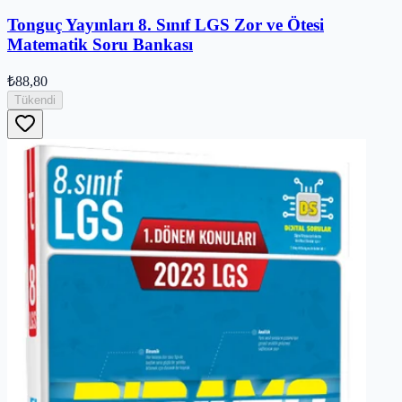
Tonguç Yayınları 8. Sınıf LGS Zor ve Ötesi
Matematik Soru Bankası
₺88,80
Tükendi