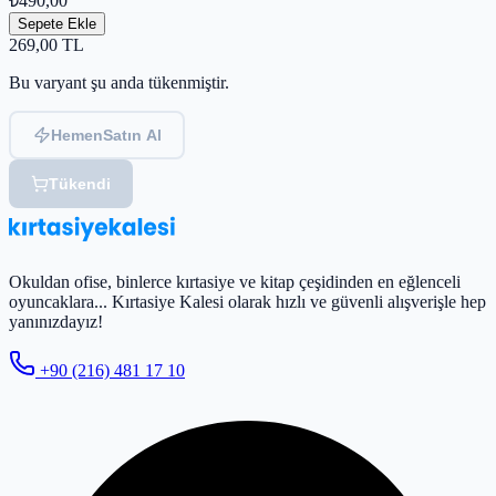
₺490,00
Sepete Ekle
269,00
TL
Bu varyant şu anda tükenmiştir.
Hemen
Satın Al
Tükendi
Okuldan ofise, binlerce kırtasiye ve kitap çeşidinden en eğlenceli
oyuncaklara... Kırtasiye Kalesi olarak hızlı ve güvenli alışverişle hep
yanınızdayız!
+90 (216) 481 17 10