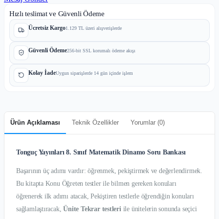
Hızlı teslimat ve Güvenli Ödeme
Ücretsiz Kargo
1.129 TL üzeri alışverişlerde
Güvenli Ödeme
256-bit SSL korumalı ödeme akışı
Kolay İade
Uygun siparişlerde 14 gün içinde işlem
Ürün Açıklaması
Teknik Özellikler
Yorumlar (
0
)
Tonguç Yayınları 8. Sınıf Matematik Dinamo Soru Bankası
Başarının üç adımı vardır: öğrenmek, pekiştirmek ve değerlendirmek.
Bu kitapta Konu Öğreten testler ile bilmen gereken konuları
öğrenerek ilk adımı atacak, Pekiştiren testlerle öğrendiğin konuları
sağlamlaştıracak,
Ünite Tekrar testleri
ile ünitelerin sonunda seçici