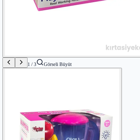
1
/
3
Görseli Büyüt