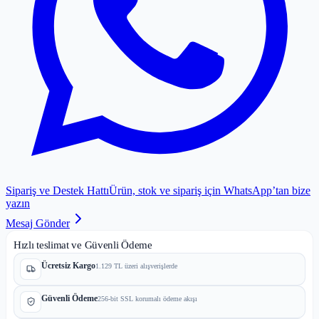
Sipariş ve Destek Hattı
Ürün, stok ve sipariş için WhatsApp’tan bize
yazın
Mesaj Gönder
Hızlı teslimat ve Güvenli Ödeme
Ücretsiz Kargo
1.129 TL üzeri alışverişlerde
Güvenli Ödeme
256-bit SSL korumalı ödeme akışı