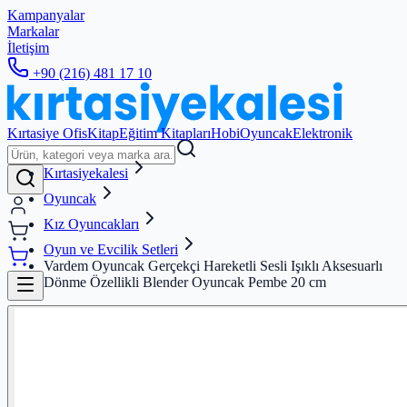
Kampanyalar
Markalar
İletişim
+90 (216) 481 17 10
Kırtasiye Ofis
Kitap
Eğitim Kitapları
Hobi
Oyuncak
Elektronik
Kırtasiyekalesi
Oyuncak
Kız Oyuncakları
Oyun ve Evcilik Setleri
Vardem Oyuncak Gerçekçi Hareketli Sesli Işıklı Aksesuarlı
Dönme Özellikli Blender Oyuncak Pembe 20 cm