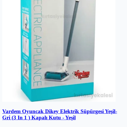
Vardem Oyuncak Dikey Elektrik Süpürgesi Yeşil-
Gri (3 In 1 ) Kapalı Kutu - Yeşil