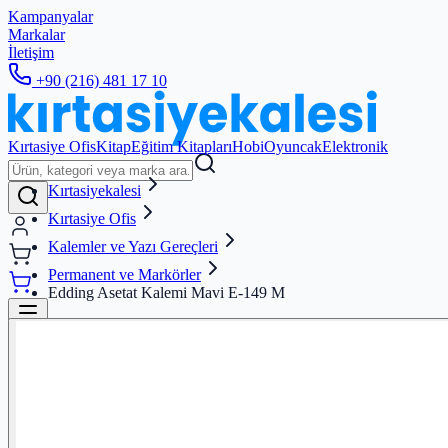
Kampanyalar
Markalar
İletişim
+90 (216) 481 17 10
Kırtasiye Ofis
Kitap
Eğitim Kitapları
Hobi
Oyuncak
Elektronik
Kırtasiyekalesi
Kırtasiye Ofis
Kalemler ve Yazı Gereçleri
Permanent ve Markörler
Edding Asetat Kalemi Mavi E-149 M