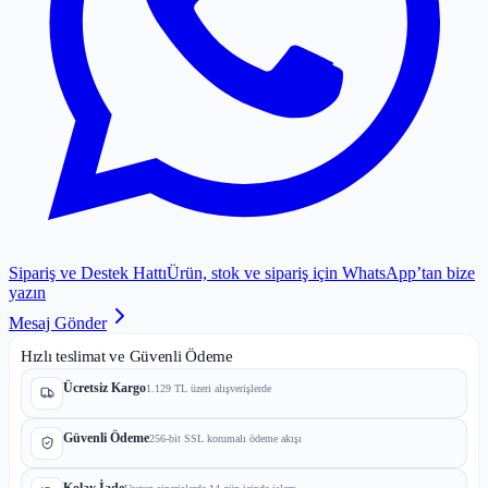
Sipariş ve Destek Hattı
Ürün, stok ve sipariş için WhatsApp’tan bize
yazın
Mesaj Gönder
Hızlı teslimat ve Güvenli Ödeme
Ücretsiz Kargo
1.129 TL üzeri alışverişlerde
Güvenli Ödeme
256-bit SSL korumalı ödeme akışı
Kolay İade