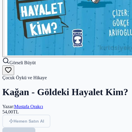
Görseli Büyüt
Çocuk Öykü ve Hikaye
Kağan - Göldeki Hayalet Kim?
Yazar
:
Mustafa Orakçı
54,00
TL
Hemen Satın Al