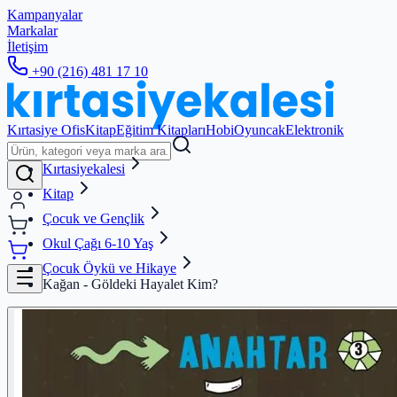
Kampanyalar
Markalar
İletişim
+90 (216) 481 17 10
Kırtasiye Ofis
Kitap
Eğitim Kitapları
Hobi
Oyuncak
Elektronik
Kırtasiyekalesi
Kitap
Çocuk ve Gençlik
Okul Çağı 6-10 Yaş
Çocuk Öykü ve Hikaye
Kağan - Göldeki Hayalet Kim?