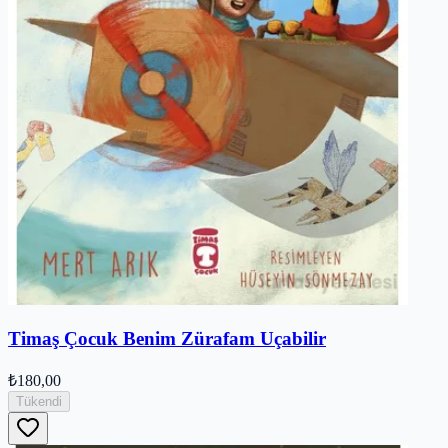
Timaş Çocuk Benim Zürafam Uçabilir
₺180,00
Tükendi