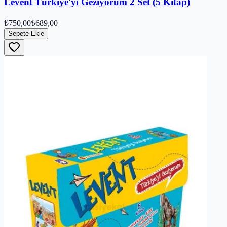
Levent Türkiye'yi Geziyorum 2 Set (5 Kitap)
₺750,00
₺689,00
Sepete Ekle