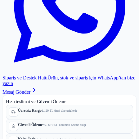
Sipariş ve Destek Hattı
Ürün, stok ve sipariş için WhatsApp’tan bize
yazın
Mesaj Gönder
Hızlı teslimat ve Güvenli Ödeme
Ücretsiz Kargo
1.129 TL üzeri alışverişlerde
Güvenli Ödeme
256-bit SSL korumalı ödeme akışı
Kolay İade