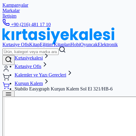
Kampanyalar
Markalar
İletişim
+90 (216) 481 17 10
Kırtasiye Ofis
Kitap
Eğitim Kitapları
Hobi
Oyuncak
Elektronik
Kırtasiyekalesi
Kırtasiye Ofis
Kalemler ve Yazı Gereçleri
Kurşun Kalem
Stabilo Easygraph Kurşun Kalem Sol El 321/HB-6