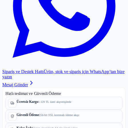
Sipariş ve Destek Hattı
Ürün, stok ve sipariş için WhatsApp’tan bize
yazın
Mesaj Gönder
Hızlı teslimat ve Güvenli Ödeme
Ücretsiz Kargo
1.129 TL üzeri alışverişlerde
Güvenli Ödeme
256-bit SSL korumalı ödeme akışı
Kolay İade