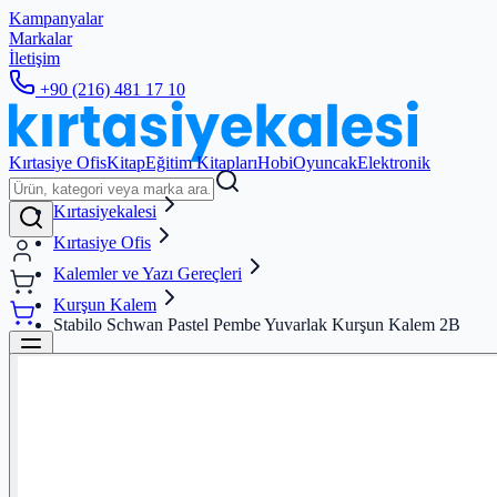
Kampanyalar
Markalar
İletişim
+90 (216) 481 17 10
Kırtasiye Ofis
Kitap
Eğitim Kitapları
Hobi
Oyuncak
Elektronik
Kırtasiyekalesi
Kırtasiye Ofis
Kalemler ve Yazı Gereçleri
Kurşun Kalem
Stabilo Schwan Pastel Pembe Yuvarlak Kurşun Kalem 2B