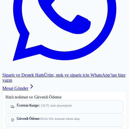
Sipariş ve Destek Hattı
Ürün, stok ve sipariş için WhatsApp’tan bize
yazın
Mesaj Gönder
Hızlı teslimat ve Güvenli Ödeme
Ücretsiz Kargo
1.129 TL üzeri alışverişlerde
Güvenli Ödeme
256-bit SSL korumalı ödeme akışı