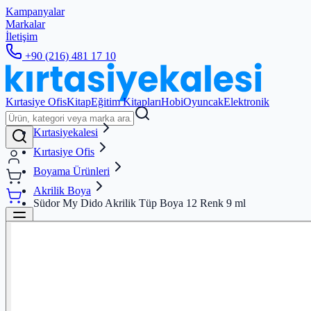
Kampanyalar
Markalar
İletişim
+90 (216) 481 17 10
Kırtasiye Ofis
Kitap
Eğitim Kitapları
Hobi
Oyuncak
Elektronik
Kırtasiyekalesi
Kırtasiye Ofis
Boyama Ürünleri
Akrilik Boya
Südor My Dido Akrilik Tüp Boya 12 Renk 9 ml