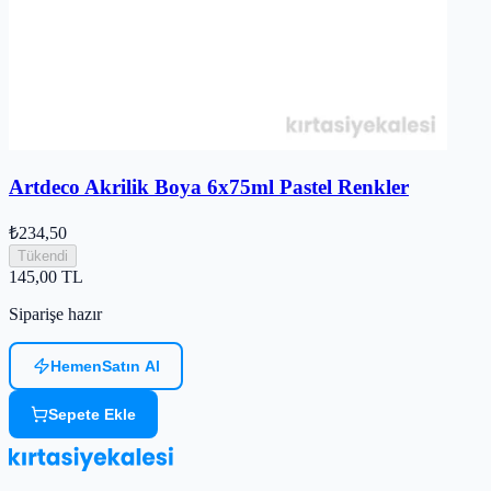
Artdeco Akrilik Boya 6x75ml Pastel Renkler
₺234,50
Tükendi
145,00
TL
Siparişe hazır
Hemen
Satın Al
Sepete Ekle