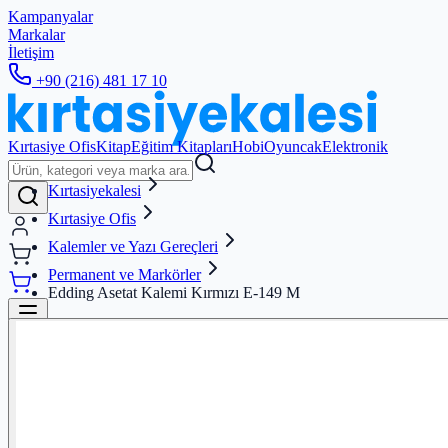
Kampanyalar
Markalar
İletişim
+90 (216) 481 17 10
Kırtasiye Ofis
Kitap
Eğitim Kitapları
Hobi
Oyuncak
Elektronik
Kırtasiyekalesi
Kırtasiye Ofis
Kalemler ve Yazı Gereçleri
Permanent ve Markörler
Edding Asetat Kalemi Kırmızı E-149 M