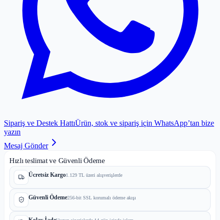
Sipariş ve Destek Hattı
Ürün, stok ve sipariş için WhatsApp’tan bize
yazın
Mesaj Gönder
Hızlı teslimat ve Güvenli Ödeme
Ücretsiz Kargo
1.129 TL üzeri alışverişlerde
Güvenli Ödeme
256-bit SSL korumalı ödeme akışı
Kolay İade