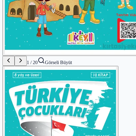
1
/
20
Görseli Büyüt