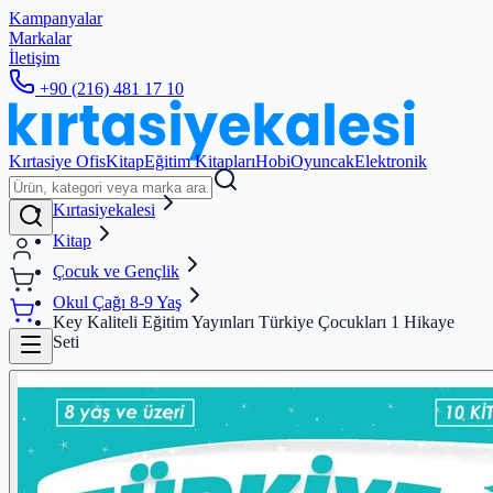
Kampanyalar
Markalar
İletişim
+90 (216) 481 17 10
Kırtasiye Ofis
Kitap
Eğitim Kitapları
Hobi
Oyuncak
Elektronik
Kırtasiyekalesi
Kitap
Çocuk ve Gençlik
Okul Çağı 8-9 Yaş
Key Kaliteli Eğitim Yayınları Türkiye Çocukları 1 Hikaye
Seti