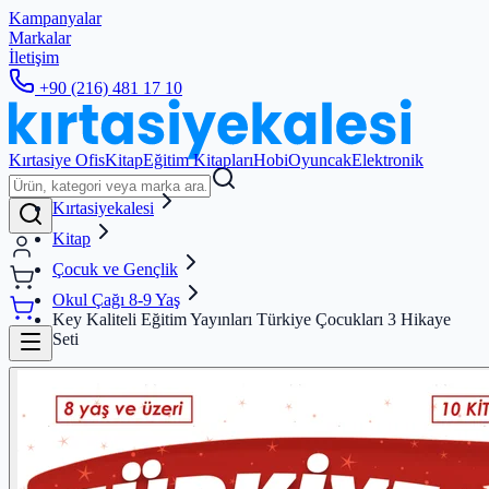
Kampanyalar
Markalar
İletişim
+90 (216) 481 17 10
Kırtasiye Ofis
Kitap
Eğitim Kitapları
Hobi
Oyuncak
Elektronik
Kırtasiyekalesi
Kitap
Çocuk ve Gençlik
Okul Çağı 8-9 Yaş
Key Kaliteli Eğitim Yayınları Türkiye Çocukları 3 Hikaye
Seti