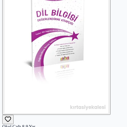
Okul Çağı 8-9 Yaş