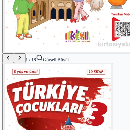
1
/
18
Görseli Büyüt