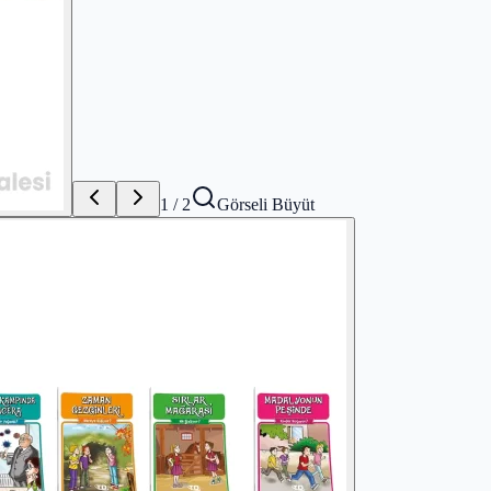
1
/
2
Görseli Büyüt