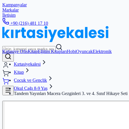
Kampanyalar
Markalar
İletişim
+90 (216) 481 17 10
Kırtasiye Ofis
Kitap
Eğitim Kitapları
Hobi
Oyuncak
Elektronik
Kırtasiyekalesi
Kitap
Çocuk ve Gençlik
Okul Çağı 8-9 Yaş
Tandem Yayınları Macera Gezginleri 3. ve 4. Sınıf Hikaye Seti