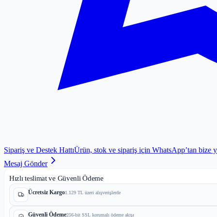
Sipariş ve Destek Hattı
Ürün, stok ve sipariş için WhatsApp’tan bize 
Mesaj Gönder
Hızlı teslimat ve Güvenli Ödeme
Ücretsiz Kargo
1.129 TL üzeri alışverişlerde
Güvenli Ödeme
256-bit SSL korumalı ödeme akışı